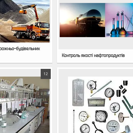
рожньо-будівельних
Контроль якості нафтопродуктів
12