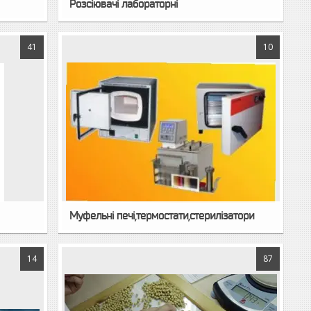
Розсіювачі лабораторні
41
10
Муфельні печі,термостати,стерилізатори
14
87