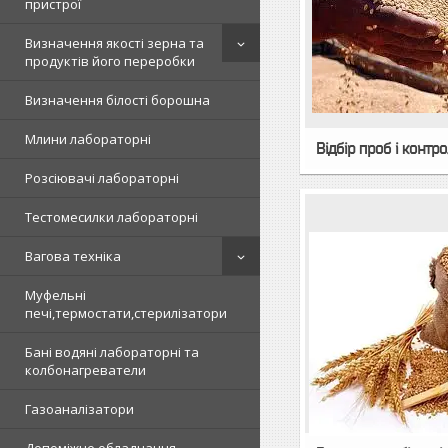
пристрої
Визначення якості зерна та
продуктів його переробки
Визначення білості борошна
Млини лабораторні
Відбір проб і контр
Розсіювачі лабораторні
Тестомесилки лабораторні
Вагова техніка
Муфельні
печі,термостати,стерилізатори
Бані водяні лабораторні та
колбонагреватели
Газоаналізатори