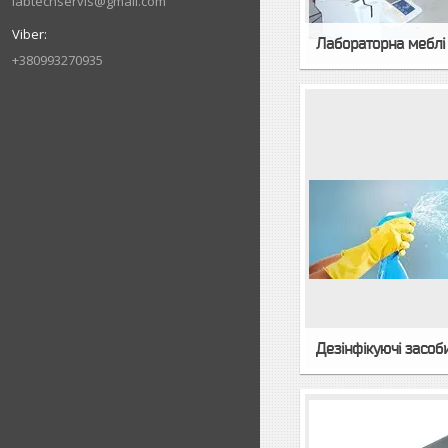
labtechservis@gmail.com
Лабораторна меблі
+380993270935
Дезінфікуючі засоб