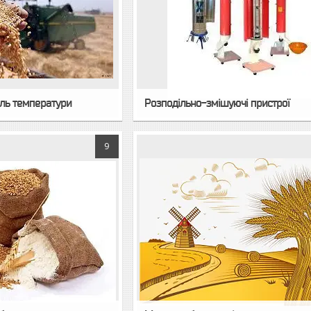
оль температури
Розподільно-змішуючі пристрої
9