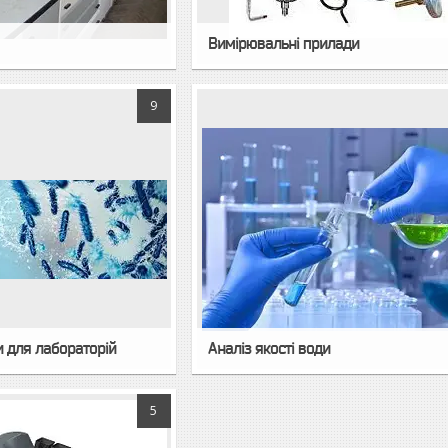
Вимірювальні прилади
9
и для лабораторій
Аналіз якості води
5