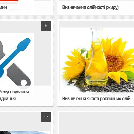
вини
Визначення олійності (жиру)
8
обслуговування
аднання
Визначення якості рослинних олій
17