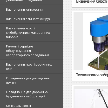
Допоміжне обладнання
Визначення білості
Визначення клітковини
Визначення олійності (жиру)
Визначення якості
хлібобулочних і макаронних
виробів
Ремонт і сервісне
обслуговування
лабораторного обладнання
Визначення якості рослинних
олій
Тестомесилки лабо
Обладнання для досліджень
грунту
Обладнання для дорожньо-
будівельних лабораторій
Контроль якості