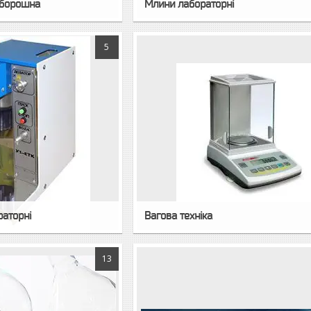
 борошна
Млини лабораторні
5
раторні
Вагова техніка
13