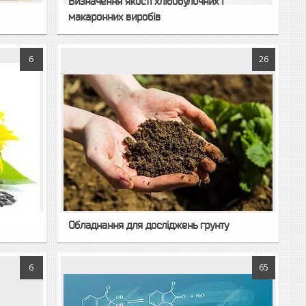
Визначення якості хлібобулочних і
макаронних виробів
6
26
Обладнання для досліджень грунту
6
65