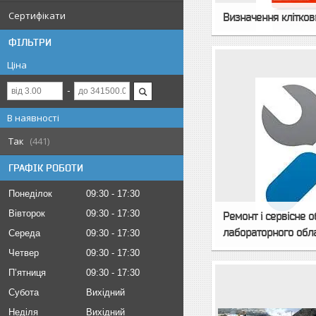
Сертифікати
Визначення клітко
ФІЛЬТРИ
Ціна
В наявності
Так
441
ГРАФІК РОБОТИ
Понеділок
09:30
17:30
Вівторок
09:30
17:30
Ремонт і сервісне 
лабораторного обл
Середа
09:30
17:30
Четвер
09:30
17:30
Пʼятниця
09:30
17:30
Субота
Вихідний
Неділя
Вихідний