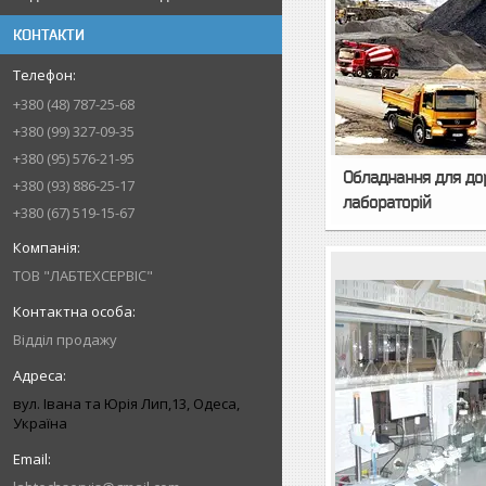
КОНТАКТИ
+380 (48) 787-25-68
+380 (99) 327-09-35
+380 (95) 576-21-95
Обладнання для до
+380 (93) 886-25-17
лабораторій
+380 (67) 519-15-67
ТОВ "ЛАБТЕХСЕРВІС"
Відділ продажу
вул. Івана та Юрія Лип,13, Одеса,
Україна