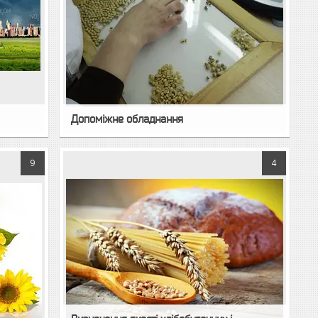
Допоміжне обладнання
9
4