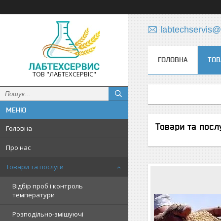
labtechservis
ГОЛОВНА
ТОВ
ТОВ "ЛАБТЕХСЕРВІС"
Товари та посл
Головна
Про нас
Товари та послуги
Відбір проб і контроль
температури
Розподільно-змішуючі