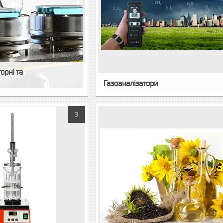
орні та
Газоаналізатори
3