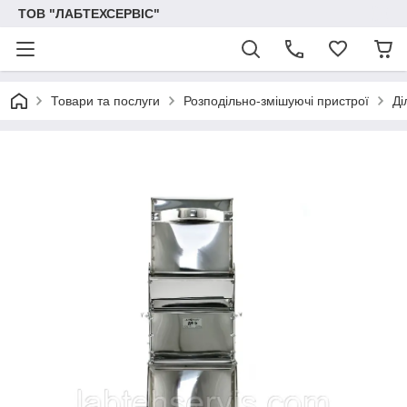
ТОВ "ЛАБТЕХСЕРВІС"
Товари та послуги
Розподільно-змішуючі пристрої
Ді