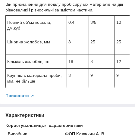
Він призначений для поділу проб сиручих матеріалів на дві
рівновеликі і рівносильні за змістом частини.
Повний об'єм кошала,
0.4
3/5
10
дм.куб
Ширина жолобків, мм
8
25
25
Кількість желобків, шт
18
8
12
Крупність матеріала проби,
3
9
9
мм, не більше
Приховати
Характеристики
Користувальницькі характеристики
Виробник
ФОП Ключкин А. В.