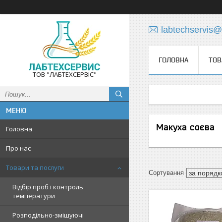
labtechservis
ГОЛОВНА
ТОВ
ТОВ "ЛАБТЕХСЕРВІС"
Макуха соєва
Головна
Про нас
Товари та послуги
Відбір проб і контроль
температури
Розподільно-змішуючі