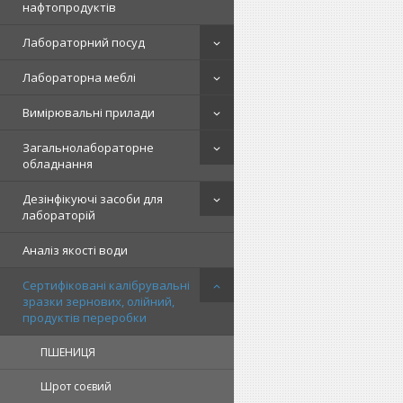
нафтопродуктів
Лабораторний посуд
Лабораторна меблі
Вимірювальні прилади
Загальнолабораторне
обладнання
Дезінфікуючі засоби для
лабораторій
Аналіз якості води
Сертифіковані калібрувальні
зразки зернових, олійний,
продуктів переробки
ПШЕНИЦЯ
Шрот соєвий