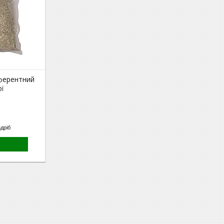
ферентний
ої
здріб