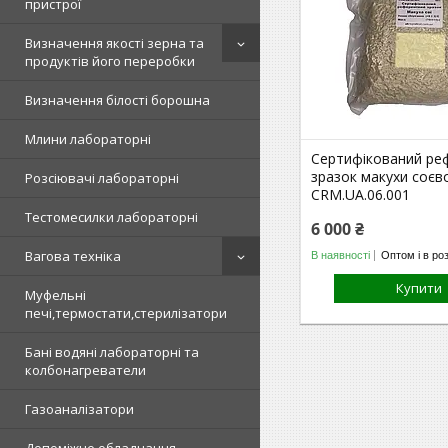
пристрої
Визначення якості зерна та
продуктів його переробки
Визначення білості борошна
Млини лабораторні
Сертифікований ре
зразок макухи соєв
Розсіювачі лабораторні
CRM.UA.06.001
Тестомесилки лабораторні
6 000 ₴
Вагова техніка
В наявності
Оптом і в ро
Купити
Муфельні
печі,термостати,стерилізатори
Бані водяні лабораторні та
колбонагреватели
Газоаналізатори