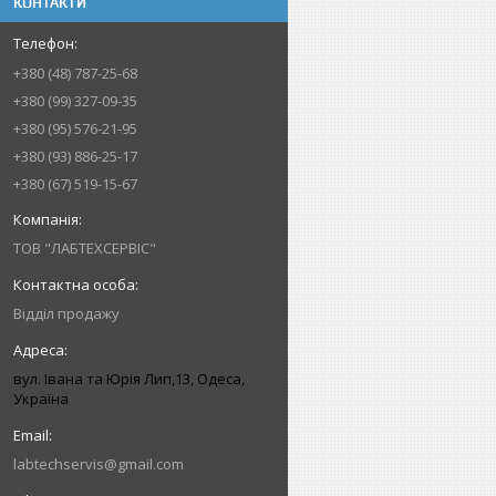
КОНТАКТИ
+380 (48) 787-25-68
+380 (99) 327-09-35
+380 (95) 576-21-95
+380 (93) 886-25-17
+380 (67) 519-15-67
ТОВ "ЛАБТЕХСЕРВІС"
Відділ продажу
вул. Івана та Юрія Лип,13, Одеса,
Україна
labtechservis@gmail.com