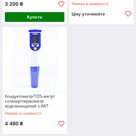
3 200
Немає в наявності
₴
Ціну уточнюйте
Купити
Кондуктометр/TDS-метр/
солемір/термометр
водозахищений з АКТ
EZODO 7021
Немає в наявності
4 480
₴