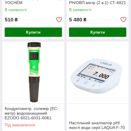
YOCHEM
РН/ОВП-метр (2 в 1) СТ-6821
В наявності
В наявності
510
5 480
₴
₴
Купити
Купити
Кондуктометр, солемір (EC-
метр) водозахищений
EZODO 6021-6031-6061
(агро)
Настільний аналізатор pH/
Під замовлення
якості води серії LAQUA F-70