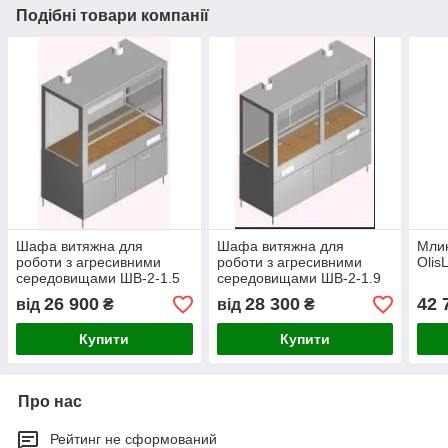
Подібні товари компанії
Шафа витяжна для
Шафа витяжна для
Мли
роботи з агресивними
роботи з агресивними
Olis
середовищами ШВ-2-1.5
середовищами ШВ-2-1.9
26 900
28 300
42 
від
₴
від
₴
Купити
Купити
Про нас
Рейтинг не сформований