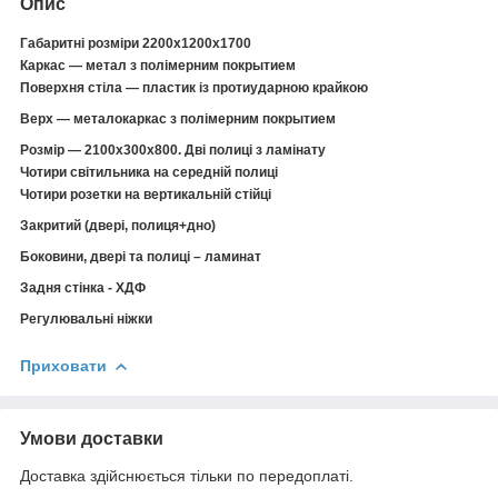
Опис
Габаритні розміри 2200х1200х1700
Каркас — метал
з полімерним
покрыти
ем
Поверхня
стіл
а
— пластик із протиударною крайкою
Верх — металокаркас
з полімерним
покрыти
ем
Розмір — 2100х300х800. Дві полиці
з ламінату
Чотири світильника на середній полиці
Чотири розетки на вертикальній стійці
Закритий
(двері, полиця+дно)
Боковини, двері та полиці
– ламинат
Задня стінка - ХДФ
Регулювальні ніжки
Приховати
Умови доставки
Доставка здійснюється тільки по передоплаті.