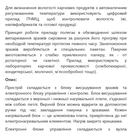
Для визначення вологості харчових продуктів з автоматичним
регулюванням температури використовують цифровий
прилад ПЧМЦ, щоб контролювати вологість їжі,
напівфабрикатів та готової продукції.
Принцип роботи приладу полягає в обезводненні шляхом
випарювання зразків сировини за рахунок його прогріву при
необхідній температурі протягом певного часу. Занепокоєння
зразків виробляється в спеціальних пакетах. Пакунки
виготовляються з слабко приклеєного паперу, як - от
ротаторної чи газетної. Прилад використовують у
лабораторіях харчової промисловості (хлебопекарної,
кондитерської, молочної, м’ясообробної тощо).
Опис:
Пристрій складається з блоку висушування зразків та
електронного блоку управління і контролю. Блок висушування
складається з верхньої і нижньої нагрівальної плити, з’єднаної
між собою петлі. Верхній блок можна відкрити за допомогою
ручки під час закладання пакунка з зразками. Кожен
нагрівальний блок — це алюмінієва плита, прикріплена до неї
електронагревальним елементом. Нагрів закрито кришками.
Електронні блоки управління складаються з вузла