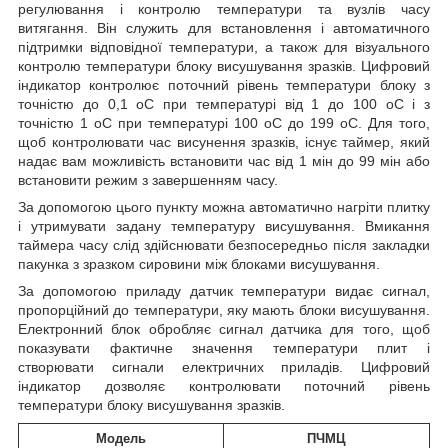
регулювання і контролю температури та вузлів часу
витягання. Він служить для встановлення і автоматичного
підтримки відповідної температури, а також для візуального
контролю температури блоку висушування зразків. Цифровий
індикатор контролює поточний рівень температури блоку з
точністю до 0,1 oC при температурі від 1 до 100 оС і з
точністю 1 oC при температурі 100 oC до 199 oС. Для того,
щоб контролювати час висунення зразків, існує таймер, який
надає вам можливість встановити час від 1 мін до 99 мін або
встановити режим з завершенням часу.
За допомогою цього пункту можна автоматично нагріти плитку
і утримувати задану температуру висушування. Вмикання
таймера часу слід здійснювати безпосередньо після закладки
пакунка з зразком сировини між блоками висушування.
За допомогою приладу датчик температури видає сигнал,
пропорційний до температури, яку мають блоки висушування.
Електронний блок обробляє сигнал датчика для того, щоб
показувати фактичне значення температури плит і
створювати сигнали електричних приладів. Цифровий
індикатор дозволяє контролювати поточний рівень
температури блоку висушування зразків.
Модель
ПЧМЦ