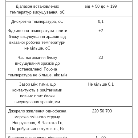
Діапазон встановлених
від + 50 до + 199
температур висушування, oC
Дискретна температура, oC
0,1
Відхилення температури плити
±2
блоку висушування зразків
від
вказаної робочої температури
не більше, oC
Час нагрівання блоку
20
висушування зразків до
встановленої
Робоча
температура не більше, ніж мін
Зазор між тими, що
Не більше 0,1
контактують з робітниками
повних плит
блоки
висушування зразків,мм
Джерело живлення однофазна
220
50 700
мережа змінного струму
Напруження, В
Частота Гц
Потребується потужність, Вт
Діапазон визначених діапазонів
1 - 99