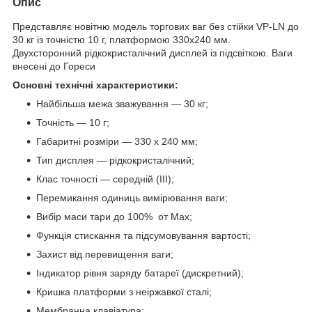
Опис
Представляє новітню модель торгових ваг без стійки VP-LN до
30 кг із точністю 10 г, платформою 330х240 мм.
Двухсторонний рідкокристалічний дисплей із підсвіткою. Ваги
внесені до Гореси
Основні технічні характеристики:
Найбільша межа зважування — 30 кг;
Точність — 10 г;
Габаритні розміри — 330 х 240 мм;
Тип дисплея — рідкокристалічний;
Клас точності — середній (III);
Перемикання одиниць вимірювання ваги;
Вибір маси тари до 100% от Max;
Функція стискання та підсумовування вартості;
Захист від перевищення ваги;
Індикатор рівня заряду батареї (дискретний);
Кришка платформи з неіржавкої сталі;
Мембранна клавіатура;