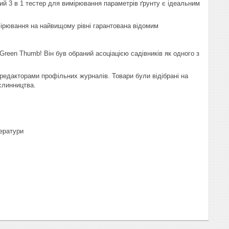
й 3 в 1 тестер для вимірювання параметрів ґрунту є ідеальним
мірювання на найвищому рівні гарантована відомим
Green Thumb! Він був обраний асоціацією садівників як одного з
редакторами профільних журналів. Товари були відібрані на
ослинництва.
ператури