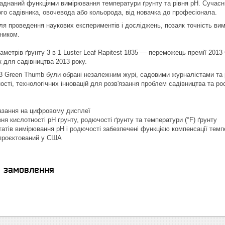
аднаний функціями вимірювання температури ґрунту та рівня pH. Сучасни
го садівника, овочевода або кольорода, від новачка до професіонала.
ля проведення наукових експериментів і досліджень, позаяк точність ви
ником.
метрів ґрунту 3 в 1 Luster Leaf Rapitest 1835 — переможець премії 2013 
 для садівництва 2013 року.
3 Green Thumb були обрані незалежним журі, садовими журналістами та 
ності, технологічних інновацій для розв'язання проблем садівництва та р
казання на цифровому дисплеї
ня кислотності pH ґрунту, родючості ґрунту та температури (°F) ґрунту
татів вимірювання pH і родючості забезпечені функцією компенсації тем
спроєктований у США
я замовлення