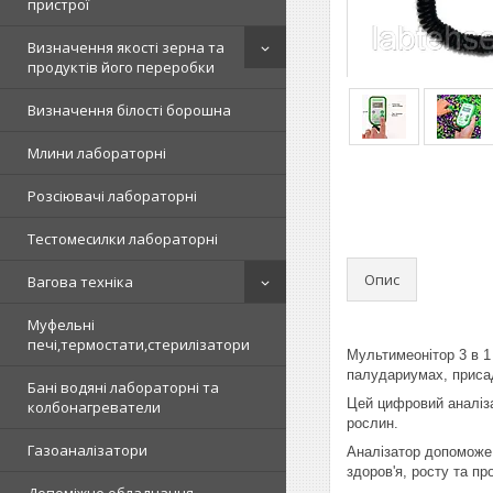
пристрої
Визначення якості зерна та
продуктів його переробки
Визначення білості борошна
Млини лабораторні
Розсіювачі лабораторні
Тестомесилки лабораторні
Опис
Вагова техніка
Муфельні
печі,термостати,стерилізатори
Мультимеонітор 3 в 1
палудариумах, приса
Бані водяні лабораторні та
Цей цифровий аналіза
колбонагреватели
рослин.
Газоаналізатори
Аналізатор допоможе 
здоров'я, росту та пр