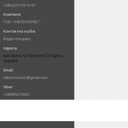
+380 (67) 519-15-67
ТОВ "ЛАБТЕХСЕРВІС"
Відділ продажу
вул. Івана та Юрія Лип,13, Одеса,
Україна
labtechservis@gmail.com
+380993270935