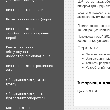
Допоміжне обладнання
Цей тестер також обл
вибором для будь-яко
Визначення клітковини
Ідеально підходить д
американським вироб
Визначення олійності (жиру)
Прилад контролю пара
Визначення якості
10 найкращих новинок
хлібобулочних і макаронних
Переможці премії 201
виробів
основі їхньої унікаль
Переваги
Ремонт і сервісне
обслуговування
Легкочитані по
лабораторного обладнання
Вимірювання рів
Точність резуль
Визначення якості рослинних
Розроблений і 
олій
Обладнання для досліджень
Інформація дл
грунту
Ціна:
2 900 ₴
Обладнання для дорожньо-
будівельних лабораторій
Контроль якості