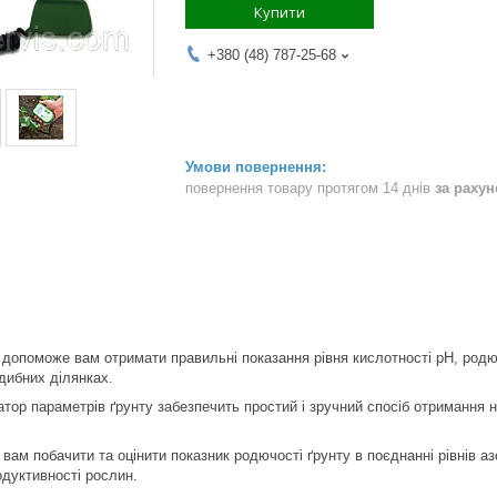
Купити
+380 (48) 787-25-68
повернення товару протягом 14 днів
за раху
 допоможе вам отримати правильні показання рівня кислотності pH, родюч
дибних ділянках.
тор параметрів ґрунту забезпечить простий і зручний спосіб отримання
вам побачити та оцінити показник родючості ґрунту в поєднанні рівнів а
одуктивності рослин.