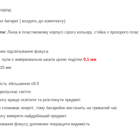
лодіод.
ні батареї ( входять до комплекту).
упи:
Лінза в пластиковому корпусі сірого кольору, стійка з прозорого плас
ике підсвічування фокуса.
і лупи є вимірювальна шкала ціною поділки
0,1 мм
 10 мм
ість збільшення х8.0
пропускає світло
могу краще освітити та розглянути предмет
 споживає енергії, тому батарейок вистачить на тривалий час
огу виміряти найдрібніший предмет.
ювання фокусу допоможе покращити видимість