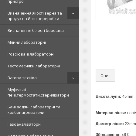
пристрої
Визначення якості зерна та
продуктів його переробки
Визначення білості борошна
Млини лабораторні
Розсіювачі лабораторні
Тестомесилки лабораторні
Опис
Вагова техніка
Муфельні
печі,термостати,стерилізатори
Висота лупи:
45mm
Бані водяні лабораторні та
колбонагреватели
Матеріал лінзи:
полі
Газоаналізатори
Діаметр лінзи:
23
Збільшення:
х8.0