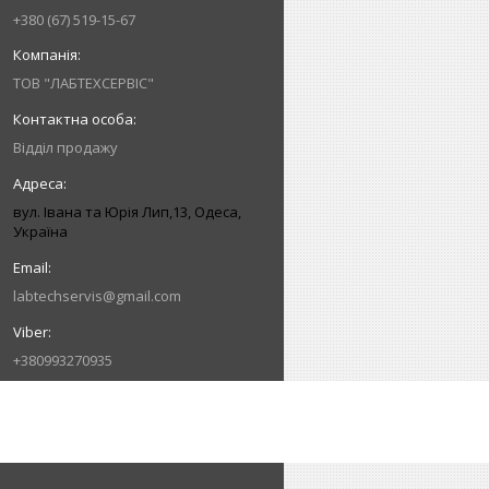
+380 (67) 519-15-67
ТОВ "ЛАБТЕХСЕРВІС"
Відділ продажу
вул. Івана та Юрія Лип,13, Одеса,
Україна
labtechservis@gmail.com
+380993270935