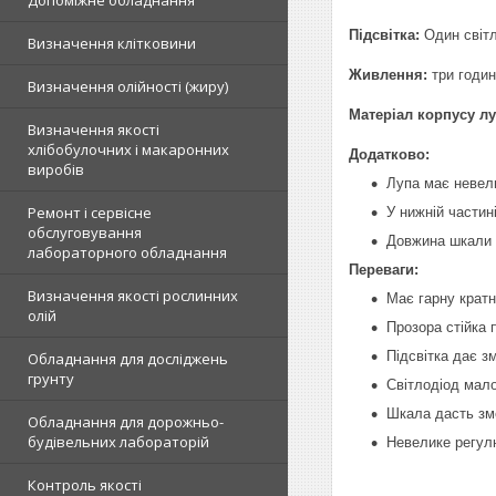
Допоміжне обладнання
Підсвітка:
Один світ
Визначення клітковини
Живлення:
три годин
Визначення олійності (жиру)
Матеріал корпусу л
Визначення якості
хлібобулочних і макаронних
Додатково:
виробів
Лупа має невел
Ремонт і сервісне
У нижній частин
обслуговування
Довжина шкали
лабораторного обладнання
Переваги:
Визначення якості рослинних
Має гарну кратн
олій
Прозора стійка 
Підсвітка дає з
Обладнання для досліджень
грунту
Світлодіод мало
Шкала дасть зм
Обладнання для дорожньо-
будівельних лабораторій
Невелике регул
Контроль якості