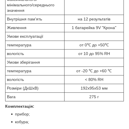
мінімального/середнього
значення
Внутрішня пам'ять
на 12 результатів
Живлення
1 батарейка 9V "Крона"
Умови експлуатації
температура
от 0℃ до +50℃
вологість
от 10 до 95% RH
Умови зберігання
температура
от -20 ℃ до +60 ℃
вологість
< 80% RH
Розміри (ДхШхВ)
192х95х53 мм
Вага
275 г
Комплектація:
прибор;
кобура;