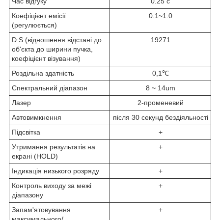
Час відгуку
0.25 с
Коефіцієнт емісії
0.1~1.0
(регулюється)
D:S (відношення відстані до
19271
об'єкта до ширини пучка,
коефіцієнт візування)
Роздільна здатність
0,1℃
Спектральний діапазон
8 ~ 14um
Лазер
2-променевий
Автовимкнення
після 30 секунд бездіяльності
Підсвітка
+
Утримання результатів на
+
екрані (HOLD)
Індикація низького розряду
+
Контроль виходу за межі
+
діапазону
Запам'ятовування
+
максимального/