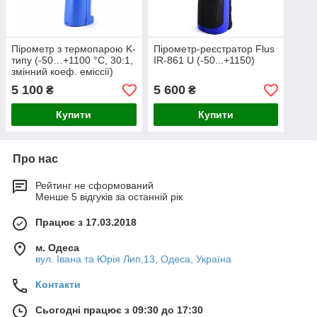
Пірометр з термопарою K-
Пірометр-реєстратор Flus
типу (-50…+1100 °С, 30:1,
IR-861 U (-50...+1150)
змінний коеф. еміссії)
FLUR IR-834
5 100
5 600
₴
₴
Купити
Купити
Про нас
Рейтинг не сформований
Менше 5 відгуків за останній рік
Працює з 17.03.2018
м. Одеса
вул. Івана та Юрія Лип,13, Одеса, Україна
Контакти
Сьогодні працює з 09:30 до 17:30