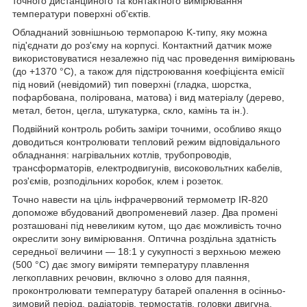
точного дистанційного та контактного вимірювання
температури поверхні об'єктів.
Обладнаний зовнішньою термопарою K-типу, яку можна
під'єднати до роз'єму на корпусі. Контактний датчик може
використовуватися незалежно під час проведення вимірювань
(до +1370 °C), а також для підстроювання коефіцієнта емісії
під новий (невідомий) тип поверхні (гладка, шорстка,
пофарбована, полірована, матова) і вид матеріалу (дерево,
метал, бетон, цегла, штукатурка, скло, камінь та ін.).
Подвійний контроль робить заміри точними, особливо якщо
доводиться контролювати тепловий режим відповідального
обладнання: нагрівальних котлів, трубопроводів,
трансформаторів, електродвигунів, високовольтних кабелів,
роз'ємів, розподільних коробок, клем і розеток.
Точно навести на ціль інфрачервоний термометр IR-820
допоможе вбудований двопроменевий лазер. Два промені
розташовані під невеликим кутом, що дає можливість точно
окреслити зону вимірювання. Оптична роздільна здатність
середньої величини — 18:1 у сукупності з верхньою межею
(500 °C) дає змогу виміряти температуру плавлення
легкоплавних речовин, включно з олово для паяння,
проконтролювати температуру батарей опалення в осінньо-
зимовий період, радіаторів, термостатів, головки двигуна,