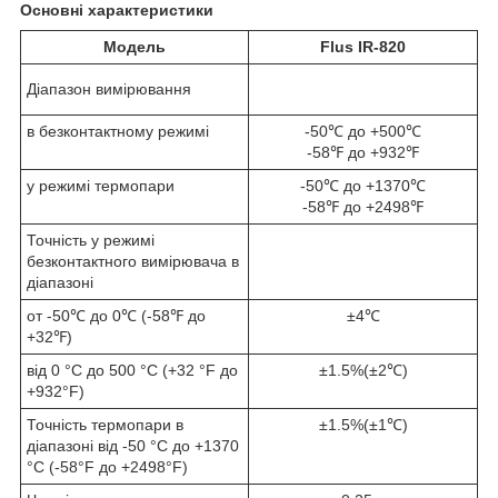
Основні характеристики
Модель
Flus IR-820
Діапазон вимірювання
в безконтактному режимі
-50℃ до +500℃
-58℉ до +932℉
у режимі термопари
-50℃ до +1370℃
-58℉ до +2498℉
Точність у режимі
безконтактного вимірювача в
діапазоні
от -50℃ до 0℃ (-58℉ до
±4℃
+32℉)
від 0 °C до 500 °C (+32 °F до
±1.5%(±2℃)
+932°F)
Точність термопари в
±1.5%(±1℃)
діапазоні від -50 °C до +1370
°C (-58°F до +2498°F)