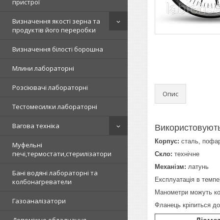
пристрої
Визначення якості зерна та
продуктів його переробки
Визначення білості борошна
Млини лабораторні
Розсіювачі лабораторні
Опис
Тестомесилки лабораторні
Вагова техніка
Використовують
Корпус:
сталь, пофар
Муфельні
печі,термостати,стерилізатори
Скло:
технічне
Механізм:
латунь
Бані водяні лабораторні та
Експлуатація в темпе
колбонагреватели
Манометри можуть к
Газоаналізатори
Фланець кріпиться до