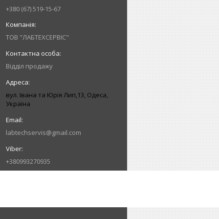
+380 (67) 519-15-67
ТОВ "ЛАБТЕХСЕРВІС"
Відділ продажу
вул. Івана та Юрія Лип,13, Одеса,
Україна
labtechservis@gmail.com
+380993270935