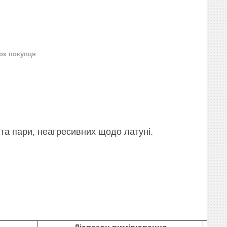
нок покупця
та пари, неагресивних щодо латуні.