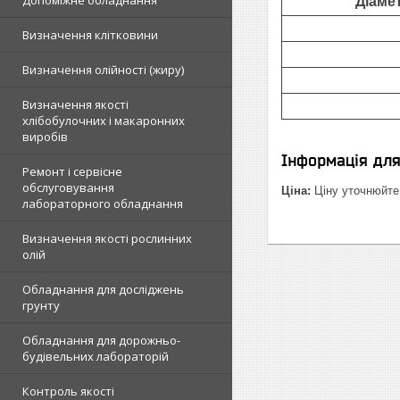
Допоміжне обладнання
Діаме
Визначення клітковини
Визначення олійності (жиру)
Визначення якості
хлібобулочних і макаронних
виробів
Інформація дл
Ремонт і сервісне
обслуговування
Ціна:
Ціну уточнюйте
лабораторного обладнання
Визначення якості рослинних
олій
Обладнання для досліджень
грунту
Обладнання для дорожньо-
будівельних лабораторій
Контроль якості