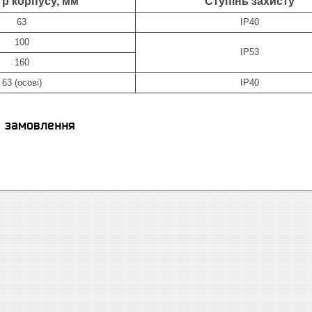
тр корпусу, мм
Ступінь захисту
63
IP40
100
IP53
160
63 (осові)
IP40
я замовлення