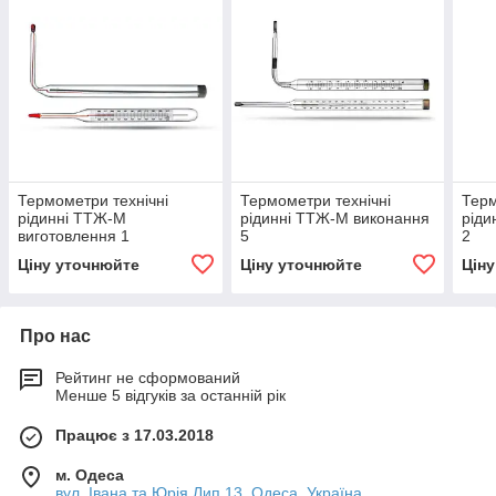
Термометри технічні
Термометри технічні
Терм
рідинні ТТЖ-М
рідинні ТТЖ-М виконання
ріди
виготовлення 1
5
2
Ціну уточнюйте
Ціну уточнюйте
Цін
Про нас
Рейтинг не сформований
Менше 5 відгуків за останній рік
Працює з 17.03.2018
м. Одеса
вул. Івана та Юрія Лип,13, Одеса, Україна