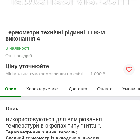
Термометри технічні рідинні ТТЖ-М
виконання 4
В наявності
Опт і роздріб
Ціну уточнюйте
Мінімальна сума замовлення на сайті — 1 000 ₴
Опис
Характеристики
Доставка
Оплата
Умови п
Опис
Використовуються для вимірювання
температури в окропах типу "Титан".
Термометрична рідина:
керосин;
Скляний термометр із вкладеною шкалою.