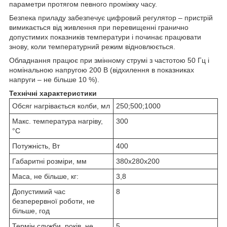
параметри протягом певного проміжку часу.
Безпека приладу забезпечує цифровий регулятор – пристрій
вимикається від живлення при перевищенні гранично
допустимих показників температури і починає працювати
знову, коли температурний режим відновлюється.
Обладнання працює при змінному струмі з частотою 50 Гц і
номінальною напругою 200 В (відхилення в показниках
напруги – не більше 10 %).
Технічні характеристики
Обсяг нагрівається колби, мл
250;500;1000
Макс. температура нагріву,
300
°С
Потужність, Вт
400
Габаритні розміри, мм
380х280х200
Маса, не більше, кг:
3,8
Допустимий час
8
безперервної роботи, не
більше, год
Термін служби, років, не
5