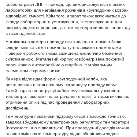
Ковбонагрівач ЛНГ – прилад, що використовується в різних
лабораторіях для нагрівання розчинів в круглодонних ковбах
відповідної ємності. Крім того, апарат також включається до
складу лабораторного устаткування, застосовуваного для
підігріву рідких середовищ до температури кипіння і переходу
в газоподібний стан.
Нагрівальна камера приладу виготовлена з термостійкою
слюди, міцність якої посилена тугоплавкими елементами.
Поверхня робочого гнізда захищена екологічно безпечної
склотканиною. Металевий корпус ковбонагрівача покритий
порошковою антикорозійною фарбою. Нагрівальним
елементом є хромові нитки.
Камера відповідає формі круглодонной колби, яка
розташована в ізольованому від корпусу приладу кожусі.
Такий варіант конструкції забезпечує мінімальну кількість
тепловтрат, економічне витрачання енергії, а також виключає
отримання опіків під час проведення лабораторних
досліджень.
Температурні показники підтримуються з високою точністю,
завдяки вбудованому електронному регулятору температури
(потужності, що підводиться). При проведенні дослідів можна
плавно змінювати температуру рідин, зберігаючи задані