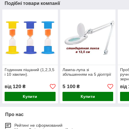
Подібні товари компанії
Годинник піщаний (1,2,3,5
Лампа-лупа зі
Проб
і 10 хвилин).
збільшенням на 5 діоптрії
ручн
зерн
120
5 100
від
₴
₴
від
Купити
Купити
Про нас
Рейтинг не сформований