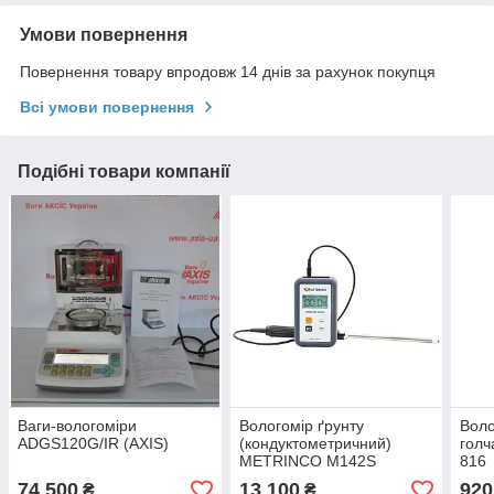
Умови повернення
Повернення товару впродовж 14 днів за рахунок покупця
Всі умови повернення
Подібні товари компанії
Ваги-вологоміри
Вологомір ґрунту
Воло
ADGS120G/IR (AXIS)
(кондуктометричний)
гол
METRINCO M142S
816
74 500
13 100
920
₴
₴