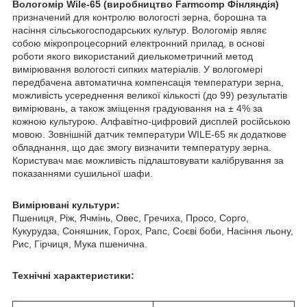
Вологомір Wile-65 (виробництво Farmcomp Фінляндія)
призначений для контролю вологості зерна, борошна та
насіння сільськогосподарських культур. Вологомір являє
собою мікропроцесорний електронний прилад, в основі
роботи якого використаний диелькометричний метод
вимірювання вологості сипких матеріалів. У вологомері
передбачена автоматична компенсація температури зерна,
можливість усереднення великої кількості (до 99) результатів
вимірювань, а також зміщення градуювання на ± 4% за
кожною культурою. Алфавітно-цифровий дисплей російською
мовою. Зовнішній датчик температури WILE-65 як додаткове
обладнання, що дає змогу визначити температуру зерна.
Користувач має можливість підлаштовувати калібрування за
показаннями сушильної шафи.
Вимірювані культури:
Пшениця, Ріж, Ячмінь, Овес, Гречиха, Просо, Сорго,
Кукурудза, Соняшник, Горох, Рапс, Соєві боби, Насіння льону,
Рис, Гірчиця, Мука пшенична.
Технічні характеристики: