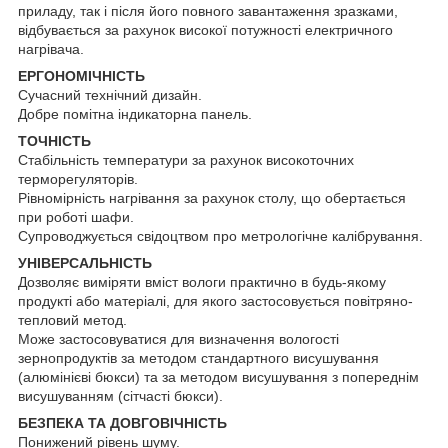
приладу, так і після його повного завантаження зразками,
відбувається за рахунок високої потужності електричного
нагрівача.
ЕРГОНОМІЧНІСТЬ
Сучасний технічний дизайн.
Добре помітна індикаторна панель.
ТОЧНІСТЬ
Стабільність температури за рахунок високоточних
терморегуляторів.
Рівномірність нагрівання за рахунок столу, що обертається
при роботі шафи.
Супроводжується свідоцтвом про метрологічне калібрування.
УНІВЕРСАЛЬНІСТЬ
Дозволяє виміряти вміст вологи практично в будь-якому
продукті або матеріалі, для якого застосовується повітряно-
тепловий метод.
Може застосовуватися для визначення вологості
зернопродуктів за методом стандартного висушування
(алюмінієві бюкси) та за методом висушування з попереднім
висушуванням (сітчасті бюкси).
БЕЗПЕКА ТА ДОВГОВІЧНІСТЬ
Понижений рівень шуму.