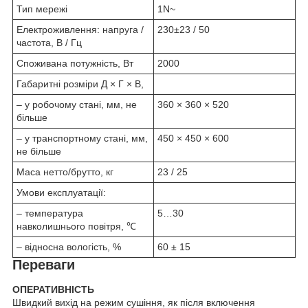
Тип мережі
1N~
Електроживлення: напруга /
230±23 / 50
частота, В / Гц
Споживана потужність, Вт
2000
Габаритні розміри Д × Г × В,
– у робочому стані, мм, не
360 × 360 × 520
більше
– у транспортному стані, мм,
450 × 450 × 600
не більше
Маса нетто/брутто, кг
23 / 25
Умови експлуатації:
– температура
5…30
навколишнього повітря, ℃
– відносна вологість, %
60 ± 15
Переваги
ОПЕРАТИВНІСТЬ
Швидкий вихід на режим сушіння, як після включення