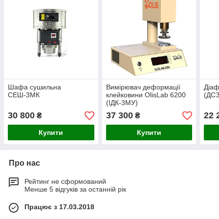
Шафа сушильна
Вимірювач деформації
Діаф
СЕШ-3МК
клейковини OlisLab 6200
(ДСЗ
(ІДК-3МУ)
30 800
37 300
22 
₴
₴
Купити
Купити
Про нас
Рейтинг не сформований
Менше 5 відгуків за останній рік
Працює з 17.03.2018