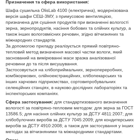
Призначення та сфера використання:
Шафа сушильна OlisLab 4100 (електрична), модернізована
версія шафи СЕШ-3МУ, з примусовою вентиляцією,
призначена для сушіння продуктів при визначенні вологості
зерна, зернопродуктів, насіння бобових та олійних культур, а
також інших вологовмісних речовин, згідно вітчизняних та
міжнародних стандартів.
За допомогою приладу реалізується прямий повітряно-
тепловий метод визначення масової частки вологи, який
заснований на вимірюванні маси зразка аналізованої
речовини до та після висушування.
Застосовується на хлібоприймальних, зернопереробних,
комбікормових, олійноекстракційних, хлібопекарських та
інших харчових підприємствах, сортовипробувальних
селекційних станціях, в науково-дослідних лабораторіях та
інспекторських компаніях.
Сфера застосування:
для стандартизованого визначення
вологості за повітряно-тепловим методом: для зерна за ГОСТ
13586.5; для насіння олійних культур за ДСТУ 4811:2007; для
хлібобулочних виробів за ДСТУ 7045:2009; для кондитерських
виробів за ДСТУ 4910:2008; а також для застосування у інших
методах за вітчизняними та міжнародними стандартами.
Опис: