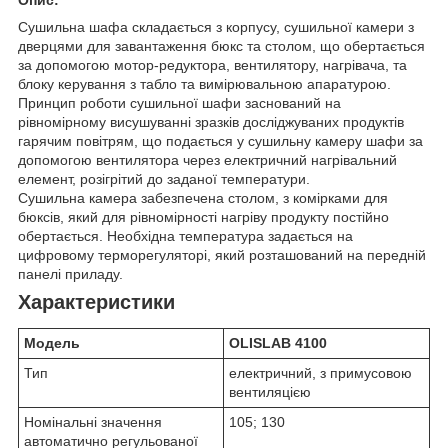
Сушильна шафа складається з корпусу, сушильної камери з
дверцями для завантаження бюкс та столом, що обертається
за допомогою мотор-редуктора, вентилятору, нагрівача, та
блоку керування з табло та вимірювальною апаратурою.
Принцип роботи сушильної шафи заснований на
рівномірному висушуванні зразків досліджуваних продуктів
гарячим повітрям, що подається у сушильну камеру шафи за
допомогою вентилятора через електричний нагрівальний
елемент, розігрітий до заданої температури.
Сушильна камера забезпечена столом, з комірками для
бюксів, який для рівномірності нагріву продукту постійно
обертається. Необхідна температура задається на
цифровому терморегуляторі, який розташований на передній
панелі приладу.
Характеристики
Модель
OLISLAB 4100
Тип
електричний, з примусовою
вентиляцією
Номінальні значення
105; 130
автоматично регульованої